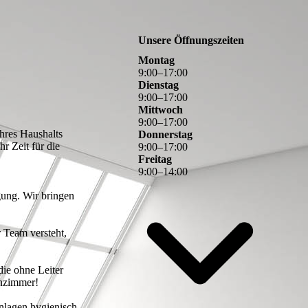
Unsere Öffnungszeiten
Montag
9
:
00
–
17
:
00
Dienstag
9
:
00
–
17
:
00
Mittwoch
9
:
00
–
17
:
00
Ihres Haushalts
Donnerstag
r Zeit für die
9
:
00
–
17
:
00
Freitag
9
:
00
–
14
:
00
gung. Wir bringen
 Team versteht,
ie ohne Leiter
hnzimmer!
anlagen hygienisch