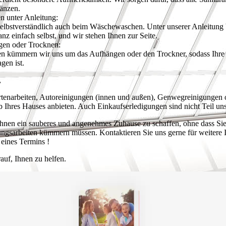
länzen.
 unter Anleitung:
selbstverständlich auch beim Wäschewaschen. Unter unserer Anleitung 
z einfach selbst, und wir stehen Ihnen zur Seite.
gen oder Trocknen:
 kümmern wir uns um das Aufhängen oder den Trockner, sodass Ihre 
gen ist.
,
rtenarbeiten, Autoreinigungen (innen und außen), Genwegreinigungen 
b Ihres Hauses anbieten. Auch Einkaufserledigungen sind nicht Teil un
, Ihnen ein sauberes und angenehmes Zuhause zu schaffen, ohne dass Sie
sarbeiten kümmern müssen. Kontaktieren Sie uns gerne für weitere 
eines Termins !
auf, Ihnen zu helfen.