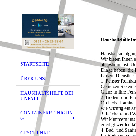
Haushaltshilfe b
Haushaltsreinigung
Wir bieten Ihnen e
STARTSEITE
abgestimmt ist. U
Dinge haben, die I
Unsere Dienstleis
ÜBER UNS
1. Fenster Reinig
Genießen Sie eine
Glanz in Ihre Fens
HAUSHALTSHILFE BEI
2. Boden- und Fli
UNFALL
Ob Holz, Laminat 
wie wichtig ein sa
CONTAINERREINIGUN
3. Küchen- und W
G
Wir kümmern uns u
erledigt werden k
4. Bad- und Sanit
GESCHENKE
Ihr Badezimmer ve