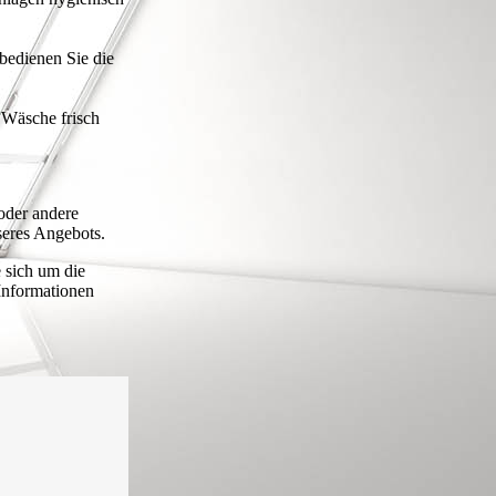
bedienen Sie die
Wäsche frisch
oder andere
seres Angebots.
 sich um die
Informationen