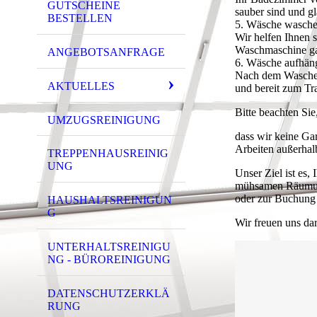
GUTSCHEINE
sauber sind und g
BESTELLEN
5. Wäsche waschen
Wir helfen Ihnen 
Waschmaschine gan
ANGEBOTSANFRAGE
6. Wäsche aufhän
Nach dem Waschen
AKTUELLES
und bereit zum Tra
Bitte beachten Sie
UMZUGSREINIGUNG
dass wir keine Ga
Arbeiten außerhal
TREPPENHAUSREINIG
UNG
Unser Ziel ist es
mühsamen Räumung
oder zur Buchung 
HAUSHALTSREINIGUN
G
Wir freuen uns dar
UNTERHALTSREINIGU
NG - BÜROREINIGUNG
DATENSCHUTZERKLÄ
RUNG