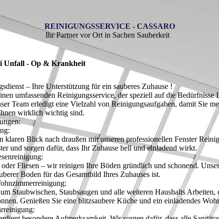
REINIGUNGSSERVICE - CASSARO
Ihr Partner vor Ort in Sachen Sauberkeit
ei Unfall - Op & Krankheit
sdienst – Ihre Unterstützung für ein sauberes Zuhause !
inen umfassenden Reinigungsservice, der speziell auf die Bedürfnisse 
nser Team erledigt eine Vielzahl von Reinigungsaufgaben, damit Sie meh
hnen wirklich wichtig sind.
tungen:
ung:
n klaren Blick nach draußen mit unseren professionellen Fenster Reini
ter und sorgen dafür, dass Ihr Zuhause hell und einladend wirkt.
esenreinigung:
oder Fliesen – wir reinigen Ihre Böden gründlich und schonend. Unser
uberer Boden für das Gesamtbild Ihres Zuhauses ist.
ohnzimmerreinigung:
m Staubwischen, Staubsaugen und alle weiteren Haushalts Arbeiten, d
önnen. Genießen Sie eine blitzsaubere Küche und ein einladendes Wo
ärreinigung:
rdient besondere Aufmerksamkeit. Wir sorgen dafür, dass alle Sanitär